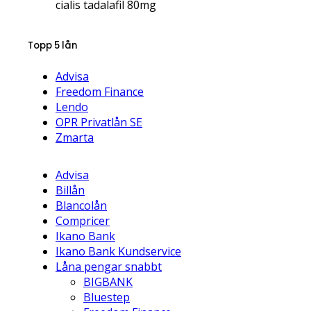
cialis tadalafil 80mg
Topp 5 lån
Advisa
Freedom Finance
Lendo
OPR Privatlån SE
Zmarta
Advisa
Billån
Blancolån
Compricer
Ikano Bank
Ikano Bank Kundservice
Låna pengar snabbt
BIGBANK
Bluestep