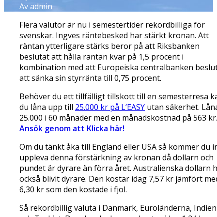
Av admin
Flera valutor är nu i semestertider rekordbilliga för
svenskar. Ingves räntebesked har stärkt kronan. Att
räntan ytterligare stärks beror på att Riksbanken
beslutat att hålla räntan kvar på 1,5 procent i
kombination med att Europeiska centralbanken beslu
att sänka sin styrränta till 0,75 procent.
Behöver du ett tillfälligt tillskott till en semesterresa 
du låna upp till
25.000 kr på L’EASY
utan säkerhet. Lån
25.000 i 60 månader med en månadskostnad på 563 kr
Ansök genom att Klicka här!
Om du tänkt åka till England eller USA så kommer du i
uppleva denna förstärkning av kronan då dollarn och
pundet är dyrare än förra året. Australienska dollarn 
också blivit dyrare. Den kostar idag 7,57 kr jämfört me
6,30 kr som den kostade i fjol.
Så rekordbillig valuta i Danmark, Euroländerna, Indien