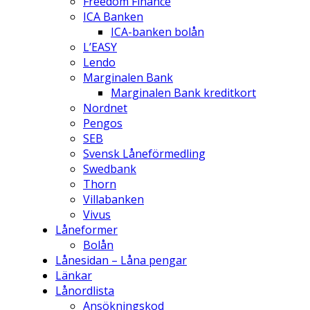
Freedom Finance
ICA Banken
ICA-banken bolån
L’EASY
Lendo
Marginalen Bank
Marginalen Bank kreditkort
Nordnet
Pengos
SEB
Svensk Låneförmedling
Swedbank
Thorn
Villabanken
Vivus
Låneformer
Bolån
Lånesidan – Låna pengar
Länkar
Lånordlista
Ansökningskod