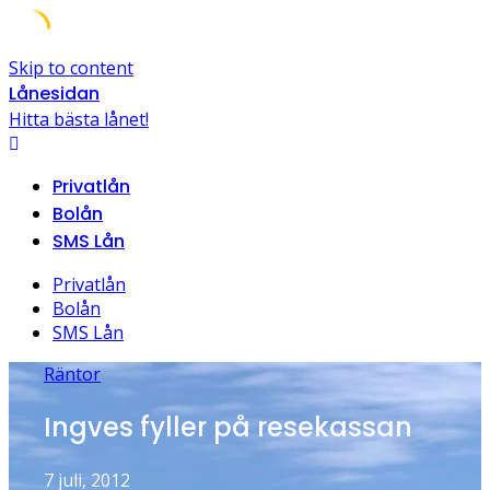
Skip to content
Lånesidan
Hitta bästa lånet!
Privatlån
Bolån
SMS Lån
Privatlån
Bolån
SMS Lån
Räntor
Ingves fyller på resekassan
7 juli, 2012