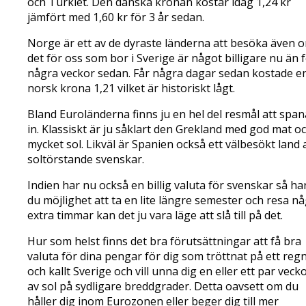
och Turkiet. Den danska kronan kostar idag 1,24 kr
jämfört med 1,60 kr för 3 år sedan.
Norge är ett av de dyraste länderna att besöka även 
det för oss som bor i Sverige är något billigare nu än 
några veckor sedan. Får några dagar sedan kostade e
norsk krona 1,21 vilket är historiskt lågt.
Bland Euroländerna finns ju en hel del resmål att span
in. Klassiskt är ju såklart den Grekland med god mat o
mycket sol. Likväl är Spanien också ett välbesökt land 
soltörstande svenskar.
Indien har nu också en billig valuta för svenskar så ha
du möjlighet att ta en lite längre semester och resa n
extra timmar kan det ju vara läge att slå till på det.
Hur som helst finns det bra förutsättningar att få bra
valuta för dina pengar för dig som tröttnat på ett regn
och kallt Sverige och vill unna dig en eller ett par veck
av sol på sydligare breddgrader. Detta oavsett om du
håller dig inom Eurozonen eller beger dig till mer