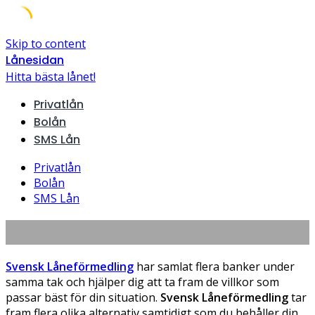
Skip to content
Lånesidan
Hitta bästa lånet!
Privatlån
Bolån
SMS Lån
Privatlån
Bolån
SMS Lån
Svensk Låneförmedling
Svensk Låneförmedling
har samlat flera banker under
samma tak och hjälper dig att ta fram de villkor som
passar bäst för din situation.
Svensk Låneförmedling
tar
fram flera olika alternativ samtidigt som du behåller din