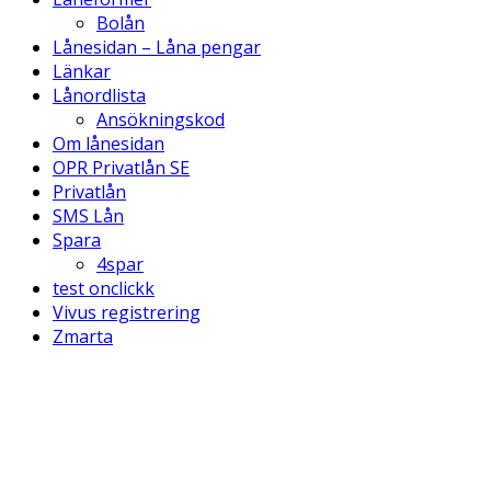
Bolån
Lånesidan – Låna pengar
Länkar
Lånordlista
Ansökningskod
Om lånesidan
OPR Privatlån SE
Privatlån
SMS Lån
Spara
4spar
test onclickk
Vivus registrering
Zmarta